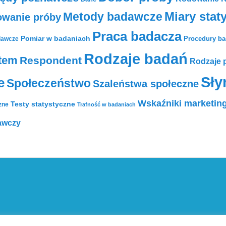
Metody badawcze
Miary stat
owanie próby
Praca badacza
Pomiar w badaniach
Procedury b
dawcze
Rodzaje badań
tem
Respondent
Rodzaje 
Sły
e
Społeczeństwo
Szaleństwa społeczne
Wskaźniki marketin
Testy statystyczne
zne
Trafność w badaniach
awczy