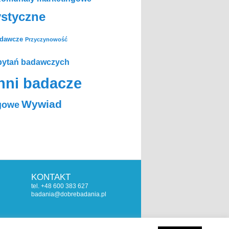
ystyczne
adawcze
Przyczynowość
pytań badawczych
nni badacze
Wywiad
gowe
KONTAKT
tel. +48 600 383 627
badania@dobrebadania.pl
© Copyright by Piotr Dobrodziej