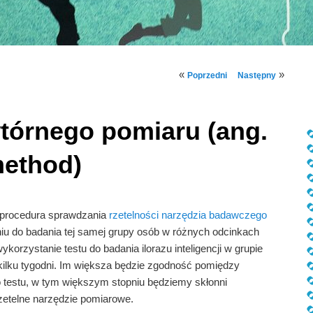
Nawigacja
«
»
Poprzedni
Następny
wpisu
tórnego pomiaru (ang.
method)
 procedura sprawdzania
rzetelności narzędzia badawczego
iu do badania tej samej grupy osób w różnych odcinkach
orzystanie testu do badania ilorazu inteligencji w grupie
kilku tygodni. Im większa będzie zgodność pomiędzy
o testu, w tym większym stopniu będziemy skłonni
zetelne narzędzie pomiarowe.