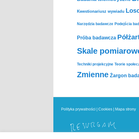
Los
Kwestionariusz wywiadu
Narzędzia badawcze
Podejścia ba
Półżar
Próba badawcza
Skale pomiarow
Techniki projekcyjne
Teorie społec
Zmienne
Żargon bad
Polityka prywatności
|
Cookies
|
Mapa strony