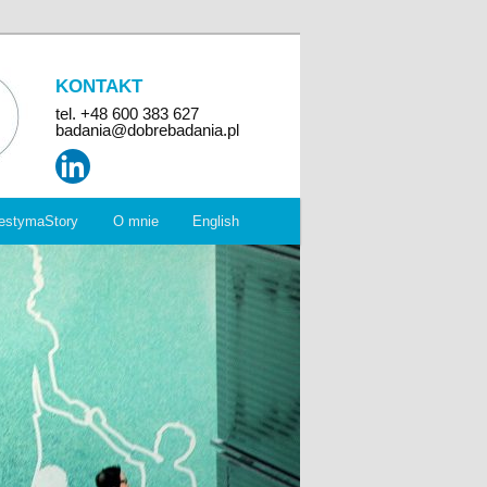
KONTAKT
tel. +48 600 383 627
badania@dobrebadania.pl
estymaStory
O mnie
English