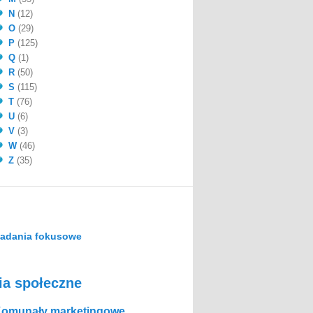
N
(12)
O
(29)
P
(125)
Q
(1)
R
(50)
S
(115)
T
(76)
U
(6)
V
(3)
W
(46)
Z
(35)
adania fokusowe
ia społeczne
omunały marketingowe