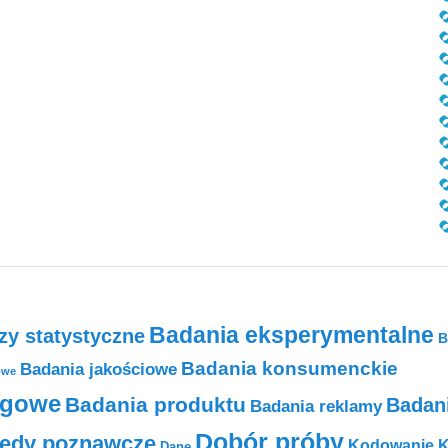
Badania eksperymentalne
zy statystyczne
B
Badania konsumenckie
Badania jakościowe
owe
ngowe
Badania produktu
Badan
Badania reklamy
Dobór próby
łędy poznawcze
K
Kodowanie
Dane