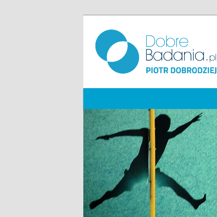
Główne
Przeskocz
menu
do
tekstu