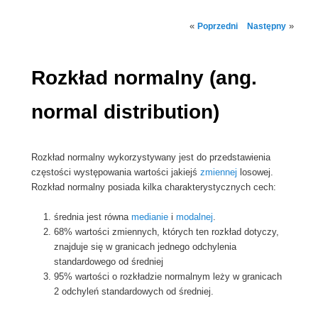
Nawigacja
«
»
Poprzedni
Następny
wpisu
Rozkład normalny (ang.
normal distribution)
Rozkład normalny wykorzystywany jest do przedstawienia
częstości występowania wartości jakiejś
zmiennej
losowej.
Rozkład normalny posiada kilka charakterystycznych cech:
średnia jest równa
medianie
i
modalnej
.
68% wartości zmiennych, których ten rozkład dotyczy,
znajduje się w granicach jednego odchylenia
standardowego od średniej
95% wartości o rozkładzie normalnym leży w granicach
2 odchyleń standardowych od średniej.