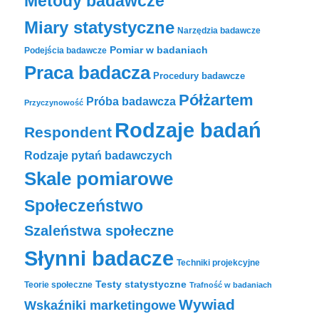
Metody badawcze
Miary statystyczne
Narzędzia badawcze
Pomiar w badaniach
Podejścia badawcze
Praca badacza
Procedury badawcze
Półżartem
Próba badawcza
Przyczynowość
Rodzaje badań
Respondent
Rodzaje pytań badawczych
Skale pomiarowe
Społeczeństwo
Szaleństwa społeczne
Słynni badacze
Techniki projekcyjne
Testy statystyczne
Teorie społeczne
Trafność w badaniach
Wywiad
Wskaźniki marketingowe