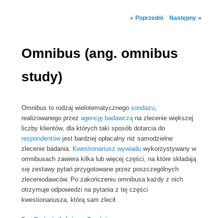
Nawigacja
«
»
Poprzedni
Następny
wpisu
Omnibus (ang. omnibus
study)
Omnibus to rodzaj wielotematycznego
sondażu
,
realizowanego przez
agencję badawczą
na zlecenie większej
liczby klientów, dla których taki sposób dotarcia do
respondentów
jest bardziej opłacalny niż samodzielne
zlecenie badania.
Kwestionariusz wywiadu
wykorzystywany w
omnibusach zawiera kilka lub więcej części, na które składają
się zestawy pytań przygotowane przez poszczególnych
zleceniodawców. Po zakończeniu omnibusa każdy z nich
otrzymuje odpowiedzi na pytania z tej części
kwestionariusza, którą sam zlecił.