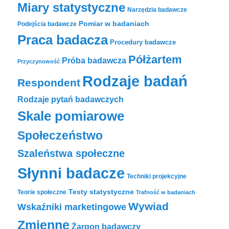
Miary statystyczne
Narzędzia badawcze
Pomiar w badaniach
Podejścia badawcze
Praca badacza
Procedury badawcze
Półżartem
Próba badawcza
Przyczynowość
Rodzaje badań
Respondent
Rodzaje pytań badawczych
Skale pomiarowe
Społeczeństwo
Szaleństwa społeczne
Słynni badacze
Techniki projekcyjne
Testy statystyczne
Teorie społeczne
Trafność w badaniach
Wywiad
Wskaźniki marketingowe
Zmienne
Żargon badawczy