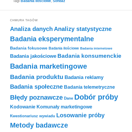
Tagi
Badania ilościowe
,
Sondaż
CHMURA TAGÓW
Analiza danych
Analizy statystyczne
Badania eksperymentalne
Badania fokusowe
Badania ilościowe
Badania internetowe
Badania konsumenckie
Badania jakościowe
Badania marketingowe
Badania produktu
Badania reklamy
Badania społeczne
Badania telemetryczne
Dobór próby
Błędy poznawcze
Dane
Komunały marketingowe
Kodowanie
Losowanie próby
Kwestionariusz wywiadu
Metody badawcze