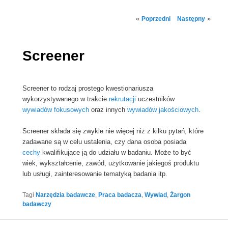
Nawigacja
«
»
Poprzedni
Następny
wpisu
Screener
Screener to rodzaj prostego kwestionariusza
wykorzystywanego w trakcie
rekrutacji
uczestników
wywiadów fokusowych
oraz innych
wywiadów jakościowych
.
Screener składa się zwykle nie więcej niż z kilku pytań, które
zadawane są w celu ustalenia, czy dana osoba posiada
cechy
kwalifikujące ją do udziału w badaniu. Może to być
wiek, wykształcenie, zawód, użytkowanie jakiegoś produktu
lub usługi, zainteresowanie tematyką badania itp.
Tagi
Narzędzia badawcze
,
Praca badacza
,
Wywiad
,
Żargon
badawczy